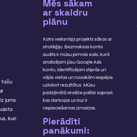
Mēs sākam
ar skaidru
plānu
Katrs veiksmīgs projekts sākas ar
stratēģiju. Bezmaksas konta
audits ir mūsu pirmais solis, kurā
analizējam jūsu Google Ads
kontu, identificējam stiprās un
vājās vietas un nosakām iespējas
, taču
uzlabot rezultātus. Mūsu
ar
padziļinātā analīze palīdz saprast,
dz jums
kas darbojas un kur ir
nepieciešamas izmaiņas.
saista
us, kuri
Pierādīti
panākumi: