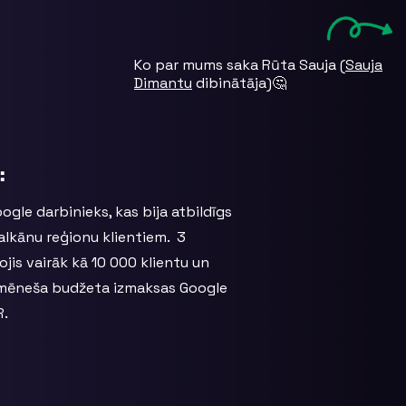
Ko par mums saka Rūta Sauja (
Sauja
Dimantu
dibinātāja)🤔
:
gle darbinieks, kas bija atbildīgs
Balkānu reģionu klientiem. 3
ojis vairāk kā 10 000 klientu un
 mēneša budžeta izmaksas Google
R.