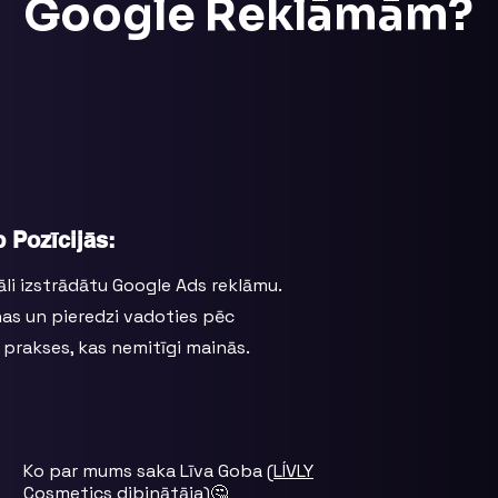
Google Reklāmām?
 Pozīcijās:
li izstrādātu Google Ads reklāmu.
as un pieredzi vadoties pēc
 prakses, kas nemitīgi mainās.
Ko par mums saka Līva Goba (
LÍVLY
Cosmetics
dibinātāja)🤔