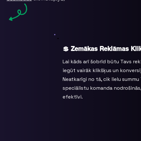
💲 Zemākas Reklāmas Kli
Lai kāds arī šobrīd būtu Tavs r
iegūt vairāk klikšķus un konver
Neatkarīgi no tā, cik lielu summ
speciālistu komanda nodrošinās, 
efektīvi.