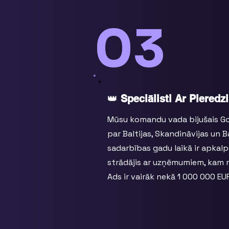
03
👑
Speciālisti Ar Pieredzi
Mūsu komandu vada bijušais Goo
par Baltijas, Skandināvijas un 
sadarbības gadu laikā ir apkalp
strādājis ar uzņēmumiem, kam
Ads ir vairāk nekā 1 000 000 EU