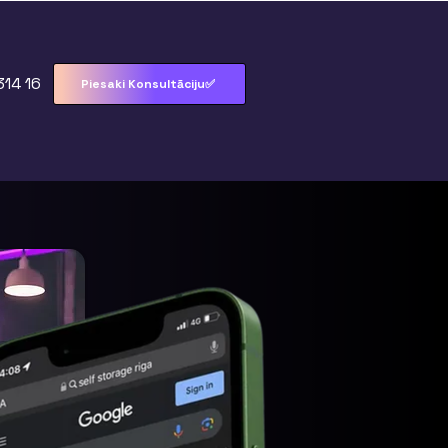
314 16
Piesaki Konsultāciju✅