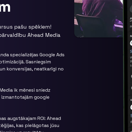
am
sursus pašu spēkiem!
 pārvaldību Ahead Media
nda specializējas Google Ads
timizācijā. Sasniegsim
un konversijas, neatkarīgi no
Media ik mēnesi sniedz
un izmantotajām google
ņas augstākajam ROI: Ahead
ēģijas, kas pielāgotas jūsu