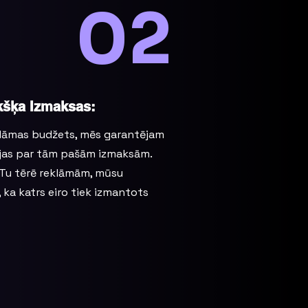
02
kšķa Izmaksas:
eklāmas budžets, mēs garantējam
sijas par tām pašām izmaksām.
u Tu tērē reklāmām, mūsu
ka katrs eiro tiek izmantots