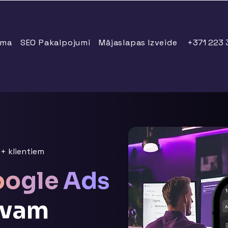
āma
SEO Pakalpojumi
Mājaslapas Izveide
+371 223 
+ klientiem
o
o
g
le
A
ds
avam