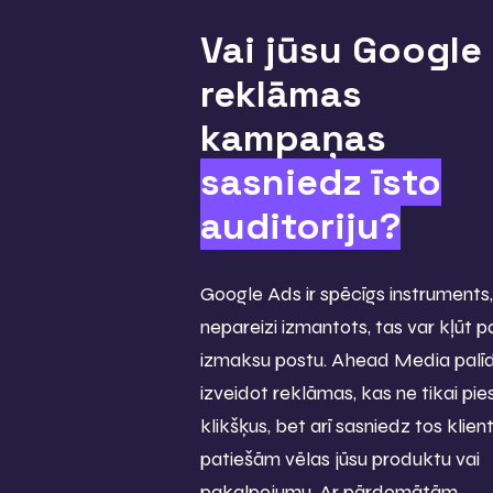
Vai jūsu Google
reklāmas
kampaņas
sasniedz īsto
auditoriju?
Google Ads ir spēcīgs instruments
nepareizi izmantots, tas var kļūt p
izmaksu postu. Ahead Media palī
izveidot reklāmas, kas ne tikai pie
klikšķus, bet arī sasniedz tos klient
patiešām vēlas jūsu produktu vai
pakalpojumu. Ar pārdomātām