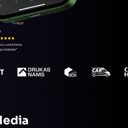
s
 acu uzmetiena
s problēmai"
Media