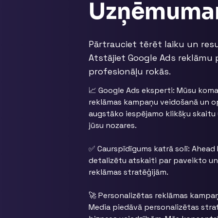
Uzņēmum
Pārtrauciet tērēt laiku un re
Atstājiet Google Ads reklāmu
profesionāļu rokās.
📈 Google Ads eksperti: Mūsu koma
reklāmas kampaņu veidošanā un op
augstāko iespējamo klikšķu skaitu 
jūsu nozares.
✅ Caurspīdīgums katrā solī: Ahead 
detalizētu atskaiti par paveikto 
reklāmas stratēģijām.
🚀 Personalizētas reklāmas kampa
Media piedāvā personalizētas strat