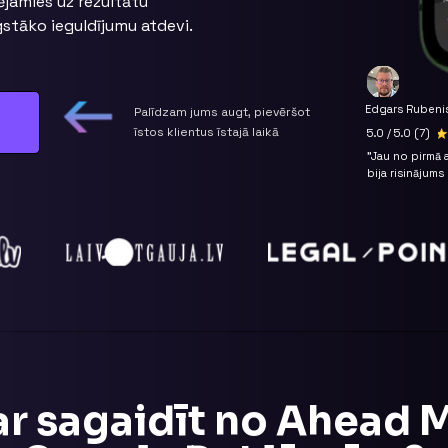
jamies uz rezultātu
gstāko ieguldījumu atdevi.
Edgars Rubeni
Palīdzam jums augt, pievēršot
īstos klientus īstajā laikā
5.0 / 5.0 (7)
"Jau no pirmā
bija risinājum
ar sagaidīt no Ahead 