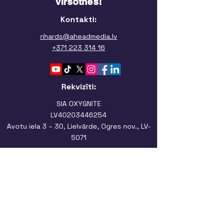
virsotnēs!
Kontakti:
rihards@aheadmedia.lv
+371 223 314 16
Rekvizīti:
SIA OXYGNITE
LV40203446254
Avotu iela 3 – 30, Lielvārde, Ogres nov., LV-
5071
Ofiss:
Jaunmoku iela 34, Rīga
Pakalpojumi
Google Reklāma