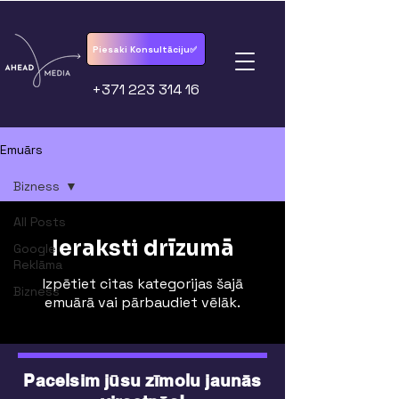
Piesaki Konsultāciju✅
+371 223 314 16
Emuārs
Bizness
All Posts
Ieraksti drīzumā
Google
Reklāma
Izpētiet citas kategorijas šajā
Bizness
emuārā vai pārbaudiet vēlāk.
Pacelsim jūsu zīmolu jaunās